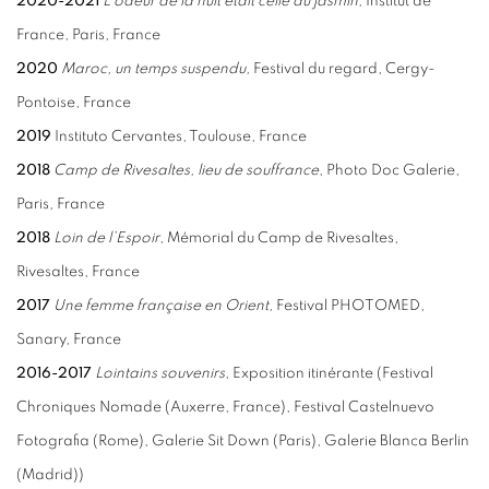
2020-2021
L’odeur de la nuit était celle du jasmin,
Institut de
France, Paris, France
2020
Maroc, un temps suspendu,
Festival du regard, Cergy-
Pontoise, France
2019
Instituto Cervantes, Toulouse, France
2018
Camp de Rivesaltes, lieu de souffrance
, Photo Doc Galerie,
Paris, France
2018
Loin de l’Espoir
, Mémorial du Camp de Rivesaltes,
Rivesaltes, France
2017
Une femme française en Orient,
Festival PHOTOMED,
Sanary, France
2016-2017
Lointains souvenirs
, Exposition itinérante (Festival
Chroniques Nomade (Auxerre, France), Festival Castelnuevo
Fotografia (Rome), Galerie Sit Down (Paris), Galerie Blanca Berlin
(Madrid))