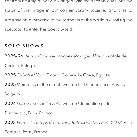
Far from nostalgia, her work tinged with melancholy questions the
status of the image in our contemporary societies and tries to
propose an alternative to the torments of the world by inviting the
spectator to enter her poetic world.
SOLO SHOWS
2025-26
Je suis dans des mondes étranges,
Maison natale de
Chopin, Pologne
2025
Sabah el Nour
,
Tintera Gallery, Le Caire, Egypte
2025
Memories of the orient, Galerie In-Dependance, Anvers,
Belgium
2024
Les rêveries de Lavinia,
Galerie Clémentine de la
Féronnière, Paris, France
2023
Flore - Le temps du souvenir Rétrospective 1996-2023,
Villa
Tamaris, Paris, France