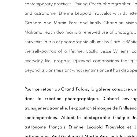
contemporary practices. Pairing Czech photographer Jos
and astronomer Étienne Léopold Trouvelot with Juliette
Graham and Martin Parr, and finally Ghanaian visio
Mahama, each duo marks a renewed use of photograph
souvenirs, a trio of photographic albums by Carolle Bén
the self-portrait of a lifetime. Lastly, Jesse Willems'
everyday life, propose jigsawed compositions that q
beyond its transmission: what remains once it has disap
Pour ce retour au Grand Palais, la galerie consacre un
dans la création photographique. D’abord envisagé
transgénérationnelle, l’exposition témoigne de l’influenc
contemporaines. Alliant le photographe tchèque Jos
astronome français Étienne Léopold Trouvelot et J
britanniques Paul Graham et Martin Parr, puis les visi