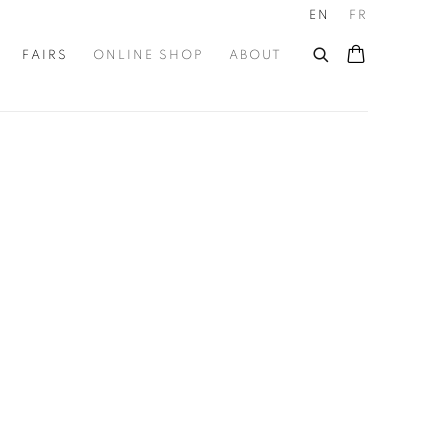
EN
FR
FAIRS
ONLINE SHOP
ABOUT
he following image in a popup: