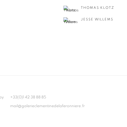
THOMAS KLOTZ
JESSE WILLEMS
ay
+33(0)1 42 38 88 85
mail@galerieclementinedelaferonniere.fr