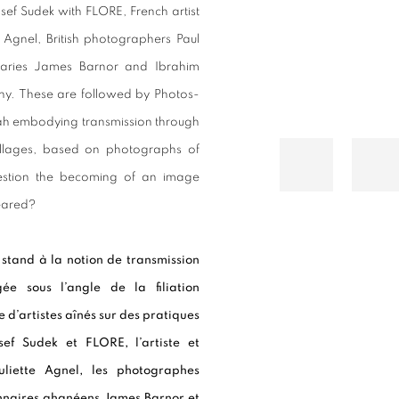
ef Sudek with FLORE, French artist
 Agnel, British photographers Paul
naries James Barnor and Ibrahim
y. These are followed by Photos-
itah embodying transmission through
 collages, based on photographs of
uestion the becoming of an image
peared?
 stand à la notion de transmission
e sous l’angle de la filiation
e d’artistes aînés sur des pratiques
ef Sudek et FLORE, l’artiste et
uliette Agnel, les photographes
onnaires ghanéens James Barnor et