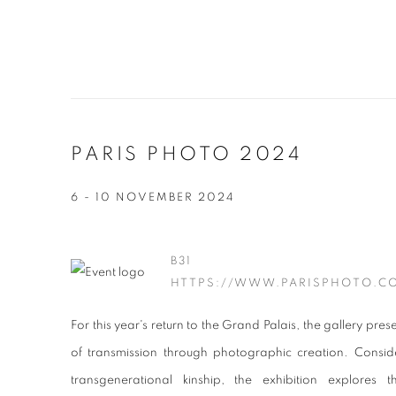
PARIS PHOTO 2024
6 - 10 NOVEMBER 2024
B31
HTTPS://WWW.PARISPHOTO.CO
For this year's return to the Grand Palais, the gallery pre
of transmission through photographic creation. Consider
transgenerational kinship, the exhibition explores t