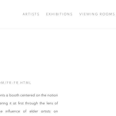
ARTISTS
EXHIBITIONS
VIEWING ROOMS
Open a larger version of t
M/FR-FR.HTML
sents a booth centered on the notion
ing it at first through the lens of
he influence of elder artists on