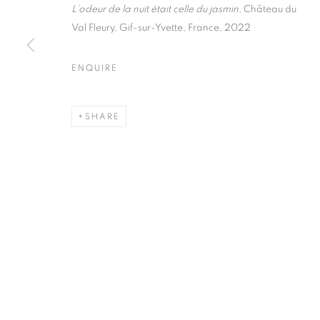
51, rue saint-Louis-en-l’île,
Tuesday-Saturd
L’odeur de la nuit était celle du jasmin,
Château du
75004 Paris
11am - 7pm
Val Fleury, Gif-sur-Yvette, France, 2022
ENQUIRE
MANAGE COOKIES
SHARE
COPYRIGHT © CLÉMENTINE DE LA FÉRONNIÈRE. 2026
SIT