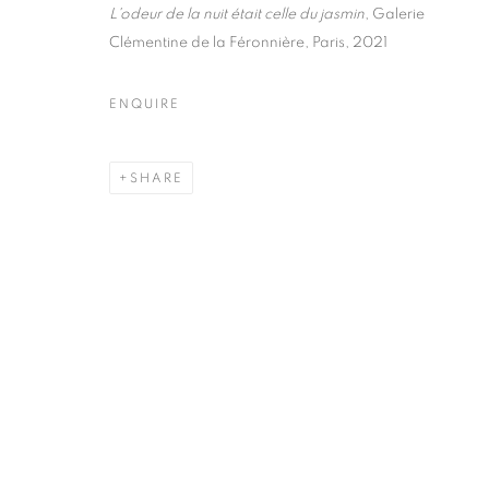
51, rue saint-Louis-en-l’île,
Tuesday-Saturd
L'odeur de la nuit était celle du jasmin
, Galerie
75004 Paris
11am - 7pm
Clémentine de la Féronnière, Paris, 2021
ENQUIRE
MANAGE COOKIES
SHARE
COPYRIGHT © CLÉMENTINE DE LA FÉRONNIÈRE. 2026
SIT