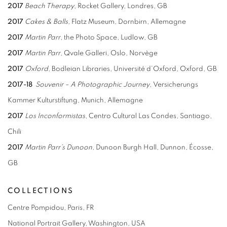
2017
Beach Therapy
, Rocket Gallery,
Londres, GB
2017
Cakes & Balls,
Flatz Museum
,
Dornbirn, Allemagne
2017
Martin Parr
, the Photo Space, Ludlow, GB
2017
Martin Parr
, Qvale Galleri, Oslo, Norvège
2017
Oxford
, Bodleian Libraries, Université d’Oxford, Oxford, GB
2017-18
Souvenir – A Photographic Journey
,
Versicherungs
Kammer Kulturstiftung, Munich, Allemagne
2017
Los Inconformistas
, Centro Cultural Las Condes, Santiago,
Chili
2017
Martin Parr’s Dunoon
, Dunoon Burgh Hall, Dunnon,
Écosse,
GB
COLLECTIONS
Centre Pompidou, Paris, FR
National Portrait Gallery, Washington, USA