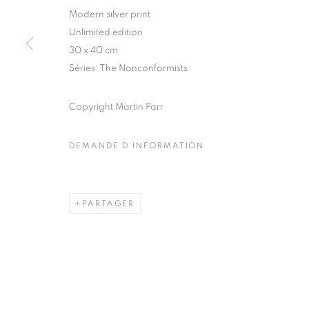
51, rue saint-Louis-en-l’île,
Mardi - Samedi
Modern silver print
75004 Paris
11h - 19h
Unlimited edition
30 x 40 cm
Séries:
The Nonconformists
MANAGE COOKIES
Copyright Martin Parr
COPYRIGHT © CLÉMENTINE DE LA FÉRONNIÈRE. 2026
SIT
DEMANDE D'INFORMATION
PARTAGER