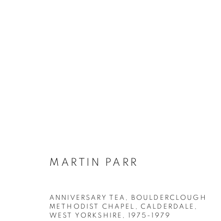
MARTIN PARR
BIOGRAPHIE
ŒUVRES
INSTALLATIONS VI
MARTIN PARR
ANNIVERSARY TEA, BOULDERCLOUGH
METHODIST CHAPEL, CALDERDALE,
Galerie Clémentine de la Féronnière
Horaires d'ouve
WEST YORKSHIRE
,
1975-1979