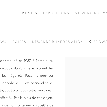
ARTISTES
EXPOSITIONS
VIEWING ROOM
BROWS
EWS
FOIRES
DEMANDE D'INFORMATION
 Mahama, né en 1987 à Tamale, au
View works.
mpact du colonialisme, explorant des
t les inégalités. Reconnu pour ses
e aborde les sujets sociopolitiques
e, des tissus, des cartes, mais aussi
ffectés. Par le biais de ces objets,
nous confronte aux dispositifs de