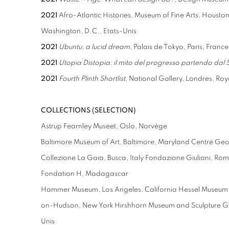
2021
Afro-Atlantic Histories, Museum of Fine Arts, Houston;
Washington, D.C., Etats-Unis
2021
Ubuntu, a lucid dream
, Palais de Tokyo, Paris, Franc
2021
Utopia Distopia: il mito del progresso partendo dal 
2021
Fourth Plinth Shortlist
, National Gallery, Londres, R
COLLECTIONS (SELECTION)
Astrup Fearnley Museet, Oslo, Norvège
Baltimore Museum of Art, Baltimore, Maryland Centre Ge
Collezione La Gaia, Busca, Italy Fondazione Giuliani, Rome
Fondation H, Madagascar
Hammer Museum, Los Angeles, California Hessel Museum 
on-Hudson, New York Hirshhorn Museum and Sculpture Ga
Unis