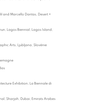
lil and Marcello Dantas, Desert ×
hun, Lagos Biennial, Lagos Island,
raphic Arts, Ljubljana, Slovénie
llemagne
-Bas
hitecture Exhibition, La Biennale di
nnal, Sharjah, Dubai, Emirats Arabes