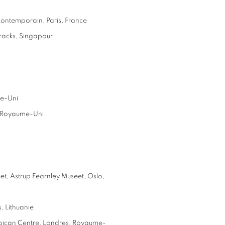
 contemporain, Paris, France
rracks, Singapour
me-Uni
s, Royaume-Uni
et, Astrup Fearnley Museet, Oslo,
, Lithuanie
rbican Centre, Londres, Royaume-