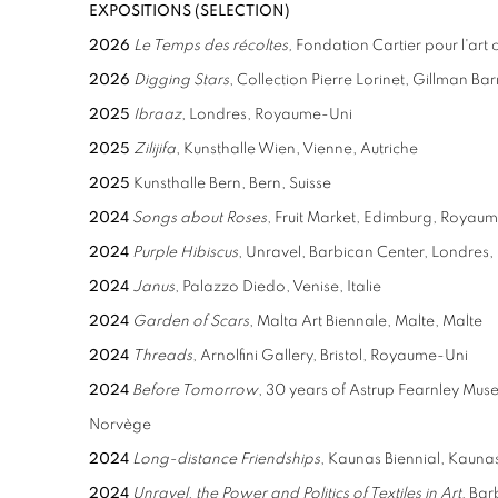
EXPOSITIONS (SELECTION)
2026
Le Temps des récoltes,
Fondation Cartier pour l'art
2026
Digging Stars
, Collection Pierre Lorinet, Gillman Ba
2025
Ibraaz
, Londres, Royaume-Uni
2025
Zilijifa
, Kunsthalle Wien, Vienne, Autriche
2025
Kunsthalle Bern, Bern, Suisse
2024
Songs about Roses
, Fruit Market, Edimburg, Royau
2024
Purple Hibiscus
, Unravel, Barbican Center, Londre
2024
Janus
, Palazzo Diedo, Venise, Italie
2024
Garden of Scars
, Malta Art Biennale, Malte, Malte
2024
Threads
, Arnolfini Gallery, Bristol, Royaume-Uni
2024
Before Tomorrow
, 30 years of Astrup Fearnley Muse
Norvège
2024
Long-distance Friendships
, Kaunas Biennial, Kaunas
2024
Unravel, the Power and Politics of Textiles in Art
, Ba