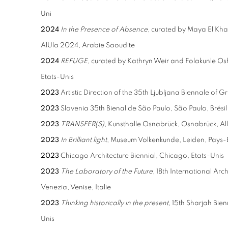
Uni
2024
In the Presence of Absence
, curated by Maya El Kha
AlUla 2024, Arabie Saoudite
2024
REFUGE
, curated by Kathryn Weir and Folakunle Os
Etats-Unis
2023
Artistic Direction of the 35th Ljubljana Biennale of G
2023
Slovenia 35th Bienal de São Paulo, São Paulo, Brésil
2023
TRANSFER(S)
, Kunsthalle Osnabrück, Osnabrück, A
2023
In Brilliant light
, Museum Volkenkunde, Leiden, Pays
2023
Chicago Architecture Biennial, Chicago, Etats-Unis
2023
The Laboratory of the Future
, 18th International Arc
Venezia, Venise, Italie
2023
Thinking historically in the present
, 15th Sharjah Bie
Unis