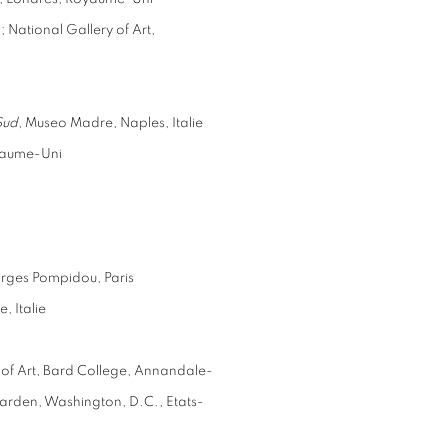
 National Gallery of Art,
e
Sud
, Museo Madre, Naples, Italie
oyaume-Uni
orges Pompidou, Paris
, Italie
of Art, Bard College, Annandale-
rden, Washington, D.C., Etats-