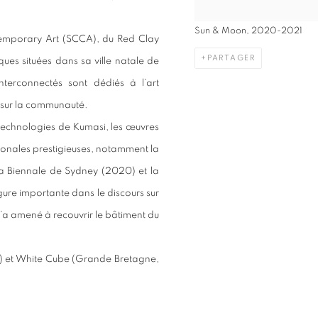
Sun & Moon, 2020-2021
emporary Art (SCCA), du Red Clay
PARTAGER
tiques situées dans sa ville natale de
terconnectés sont dédiés à l’art
s sur la communauté.
technologies de Kumasi, les œuvres
ionales prestigieuses, notamment la
la Biennale de Sydney (2020) et la
ure importante dans le discours sur
l’a amené à recouvrir le bâtiment du
T) et White Cube (Grande Bretagne,