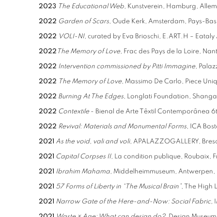
2023
The Educational Web
, Kunstverein, Hamburg, Alle
2022
Garden of Scars
, Oude Kerk, Amsterdam, Pays-Bas
2022
VOLI-NI
, curated by Eva Brioschi, E.ART.H – Eataly 
2022
The Memory of Love
, Frac des Pays de la Loire, Na
2022
Intervention commissioned by Pitti Immagine
, Palaz
2022
The Memory of Love
, Massimo De Carlo, Piece Uniq
2022
Burning At The Edges
, Longlati Foundation, Shanga
2022
Contextile
- Bienal de Arte Têxtil Contemporânea 6t
2022
Revival: Materials and Monumental Forms
, ICA Bos
2021
As the void, vali and voli
, APALAZZOGALLERY, Brescia
2021
Capital Corpses II
, La condition publique, Roubaix, 
2021
Ibrahim Mahama
, Middelheimmuseum, Antwerpen, 
2021
57 Forms of Liberty in “The Musical Brain”
, The High 
2021
Narrow Gate of the Here-and-Now: Social Fabric
, 
2021
Waste × Age: What can design do?,
Design Museum,