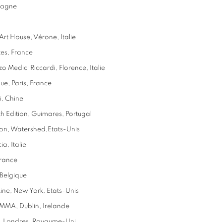
magne
Art House, Vérone, Italie
ntes, France
zo Medici Riccardi, Florence, Italie
ue, Paris, France
i, Chine
h Edition, Guimares, Portugal
ton, Watershed,Etats-Unis
, Italie
France
Belgique
Line, New York, Etats-Unis
IMMA, Dublin, Irelande
 Londres, Royaume-Uni