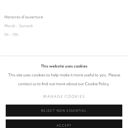
Horaires d'ouverture
Mardi - Samedi
11h - 19h
+33(0)1 42 38 88 85
This website uses cookies
mail@galerieclementinedelaferonniere.fr
This site uses cookies to help make it more useful to you. Please
contact us to find out more about our Cookie Policy.
MANAGE COOKIES
MANAGE COOKIES
REJECT NON ESSENTIAL
COPYRIGHT © CLÉMENTINE DE LA FÉRONNIÈRE. 2026
SITE BY ARTLOGIC
ACCEPT