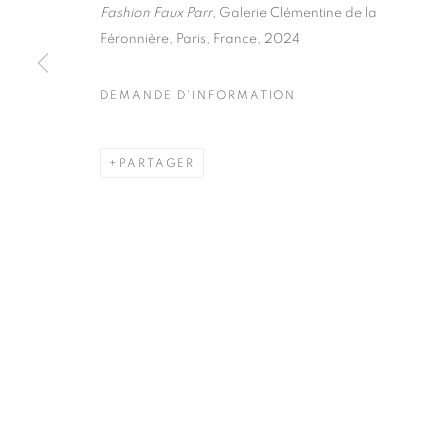
51, rue saint-Louis-en-l’île,
Mardi - Samedi
Fashion Faux Parr
, Galerie Clémentine de la
75004 Paris
11h - 19h
Féronnière, Paris, France, 2024
DEMANDE D'INFORMATION
MANAGE COOKIES
PARTAGER
COPYRIGHT © CLÉMENTINE DE LA FÉRONNIÈRE. 2026
SIT