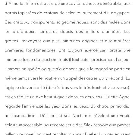
d’Almería. Elle n’est autre qu’une cavité rocheuse pénétrable, aux
parois tapissées de cristaux de sélénite, autrement dit, de gypse.
Ces cristaux, transparents et géométriques, sont dissimulés dans
les profondeurs terrestres depuis des milliers d’années. Les
grottes, renvoyant aux plus lointaines origines et aux matières
premières fondamentales, ont toujours exercé sur l’artiste une
immense force d’attraction, mais il faut saisir précisément l’enjeu :
l’immersion spéléologique n’a de sens que si le regard se porte en
même temps vers le haut, en un appel des astres qui y répond. La
logique de verticalité (du très bas vers le très haut, et vice-versa),
est en réalité un axe heuristique : dans les deux cas, Juliette Agnel
regarde l’immensité les yeux dans les yeux, du chaos primordial
au cosmos infini. Dès lors, si ses Nocturnes révèlent une voute
céleste inaccessible, sa récente série des Silex renvoie aux pierres
millénaires que l’on peut récolter ici-bas : l’œil et la main épuisent