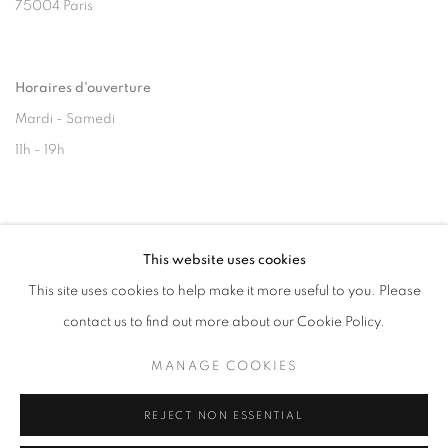
75004 Paris
Horaires d'ouverture
Mardi - Samedi
11h - 19h
+33(0)1 42 38 88 85
This website uses cookies
mail@galerieclementinedelaferonniere.fr
This site uses cookies to help make it more useful to you. Please
contact us to find out more about our Cookie Policy.
MANAGE COOKIES
MANAGE COOKIES
REJECT NON ESSENTIAL
COPYRIGHT © CLÉMENTINE DE LA FÉRONNIÈRE. 2026
SITE BY ARTLOGIC