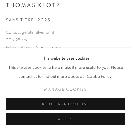
THOMAS KLOTZ
Mardi - Samedi
11h - 19h
SANS TITRE
,
2025
Contact gelatin silver print
+33(0)1 42 38 88 85
20 x 25 cm
mail@galerieclementinedelaferonniere.fr
Edition of 5 plus 2 artist's proofs
Séries:
Periferia
This website uses cookies
This site uses cookies to help make it more useful to you. Please
Copyright The Artist
contact us to find out more about our Cookie Policy.
DEMANDE D'INFORMATION
MANAGE COOKIES
MANAGE COOKIES
COPYRIGHT © CLÉMENTINE DE LA FÉRONNIÈRE. 2026
SITE BY ARTLOGIC
REJECT NON ESSENTIAL
PARTAGER
ACCEPT