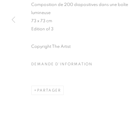
Composition de 200 diapositives dans une boîte
COPYRIGHT © CLÉMENTINE DE LA FÉRONNIÈRE. 2026
SIT
lumineuse
73 x 73 cm
Edition of 3
Copyright The Artist
DEMANDE D'INFORMATION
PARTAGER