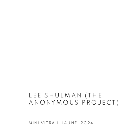
ARTWORKS
Galerie Clémentine de la Féronnière
Horaires d'ouve
51, rue saint-Louis-en-l’île,
Mardi - Samedi
LEE SHULMAN (THE
75004 Paris
11h - 19h
ANONYMOUS PROJECT)
MINI VITRAIL JAUNE
,
2024
MANAGE COOKIES