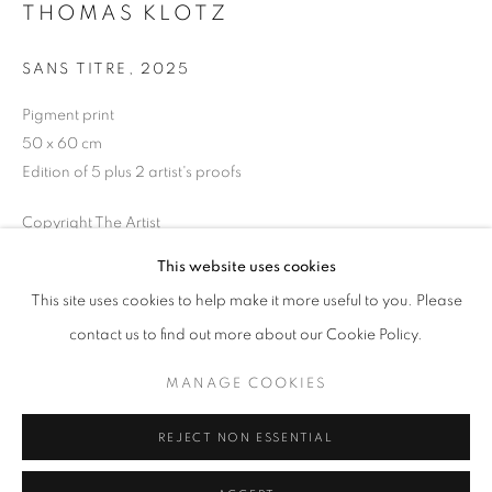
THOMAS KLOTZ
Horaires d'ouverture
SANS TITRE
,
2025
Mardi - Samedi
11h - 19h
Pigment print
50 x 60 cm
Edition of 5 plus 2 artist's proofs
+33(0)1 42 38 88 85
Copyright The Artist
mail@galerieclementinedelaferonniere.fr
This website uses cookies
DEMANDE D'INFORMATION
This site uses cookies to help make it more useful to you. Please
contact us to find out more about our Cookie Policy.
PARTAGER
MANAGE COOKIES
MANAGE COOKIES
COPYRIGHT © CLÉMENTINE DE LA FÉRONNIÈRE. 2026
REJECT NON ESSENTIAL
SITE BY ARTLOGIC