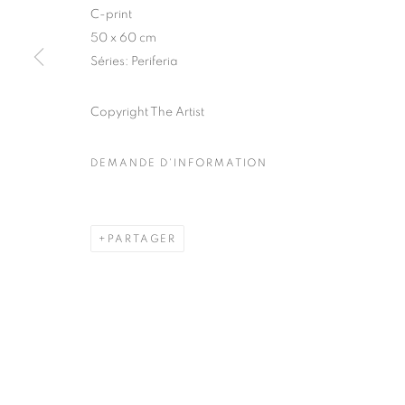
51, rue saint-Louis-en-l’île,
Mardi - Samedi
C-print
75004 Paris
11h - 19h
50 x 60 cm
Séries:
Periferia
Copyright The Artist
MANAGE COOKIES
COPYRIGHT © CLÉMENTINE DE LA FÉRONNIÈRE. 2026
SIT
DEMANDE D'INFORMATION
PARTAGER