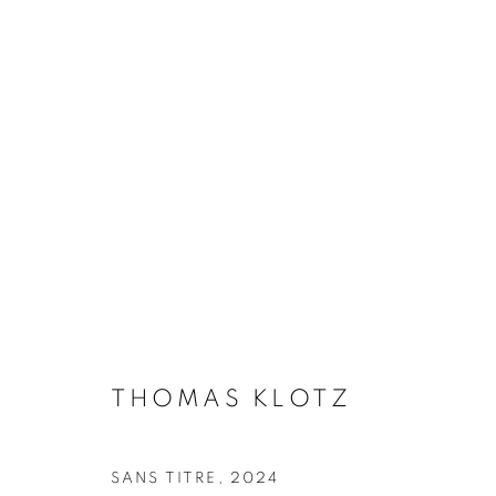
THOMAS KLOTZ
BIOGRAPHIE
ŒUVRES
INSTALLATIONS VI
THOMAS KLOTZ
Galerie Clémentine de la Féronnière
Horaires d'ouve
SANS TITRE
,
2024