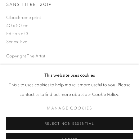
SANS TITRE
,
2019
Horaires d'ouverture
Cibachrome print
Mardi - Samedi
40 x 50 cm
11h - 19h
Edition of 3
Séries:
Eve
Copyright The Artist
+33(0)1 42 38 88 85
mail@galerieclementinedelaferonniere.fr
DEMANDE D'INFORMATION
This website uses cookies
This site uses cookies to help make it more useful to you. Please
contact us to find out more about our Cookie Policy.
PARTAGER
MANAGE COOKIES
MANAGE COOKIES
COPYRIGHT © CLÉMENTINE DE LA FÉRONNIÈRE. 2026
REJECT NON ESSENTIAL
SITE BY ARTLOGIC