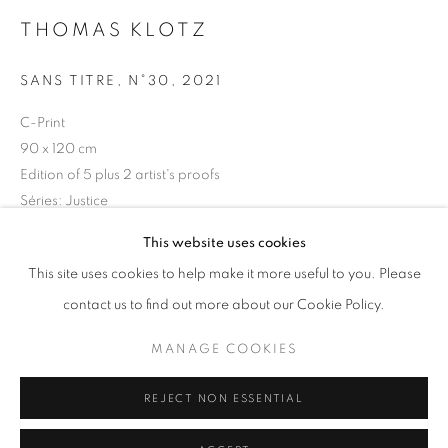
THOMAS KLOTZ
Horaires d'ouverture
Mardi - Samedi
SANS TITRE, N°30
,
2021
11h - 19h
C-Print
90 x 120 cm
Edition of 5 plus 2 artist's proofs
+33(0)1 42 38 88 85
Séries:
Justice
mail@galerieclementinedelaferonniere.fr
This website uses cookies
Copyright The Artist
This site uses cookies to help make it more useful to you. Please
DEMANDE D'INFORMATION
contact us to find out more about our Cookie Policy.
MANAGE COOKIES
MANAGE COOKIES
COPYRIGHT © CLÉMENTINE DE LA FÉRONNIÈRE. 2026
PARTAGER
REJECT NON ESSENTIAL
SITE BY ARTLOGIC