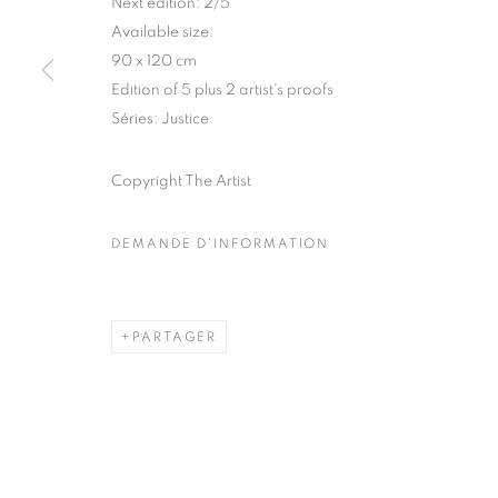
Next edition: 2/5
51, rue saint-Louis-en-l’île,
Mardi - Samedi
Available size:
75004 Paris
11h - 19h
90 x 120 cm
Edition of 5 plus 2 artist's proofs
Séries:
Justice
MANAGE COOKIES
Copyright The Artist
COPYRIGHT © CLÉMENTINE DE LA FÉRONNIÈRE. 2026
SIT
DEMANDE D'INFORMATION
PARTAGER