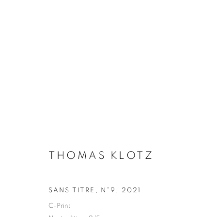
THOMAS KLOTZ
BIOGRAPHIE
ŒUVRES
INSTALLATIONS VI
THOMAS KLOTZ
SANS TITRE, N°9
,
2021
Galerie Clémentine de la Féronnière
Horaires d'ouve
C-Print