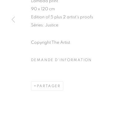
Lambda print
51, rue saint-Louis-en-l’île,
Mardi - Samedi
90 x 120 cm
75004 Paris
11h - 19h
Edition of 5 plus 2 artist's proofs
Séries:
Justice
Copyright The Artist
MANAGE COOKIES
COPYRIGHT © CLÉMENTINE DE LA FÉRONNIÈRE. 2026
SIT
DEMANDE D'INFORMATION
PARTAGER