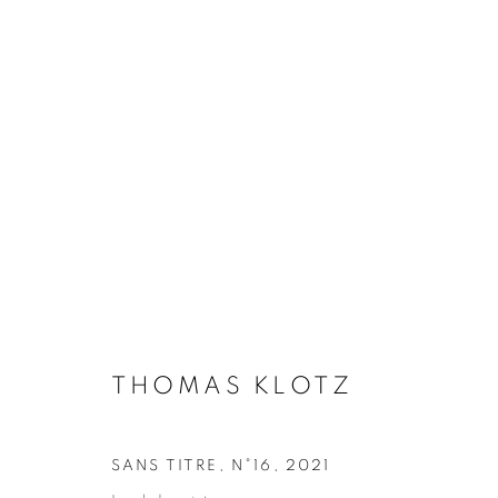
THOMAS KLOTZ
BIOGRAPHIE
ŒUVRES
INSTALLATIONS VI
THOMAS KLOTZ
SANS TITRE, N°16
,
2021
Galerie Clémentine de la Féronnière
Horaires d'ouve