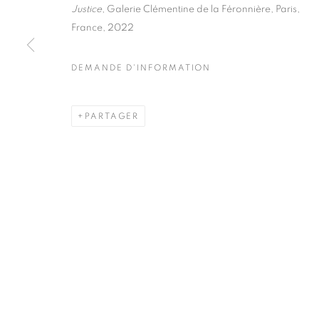
51, rue saint-Louis-en-l’île,
Mardi - Samedi
Justice
, Galerie Clémentine de la Féronnière, Paris,
75004 Paris
11h - 19h
France, 2022
DEMANDE D'INFORMATION
MANAGE COOKIES
PARTAGER
COPYRIGHT © CLÉMENTINE DE LA FÉRONNIÈRE. 2026
SIT