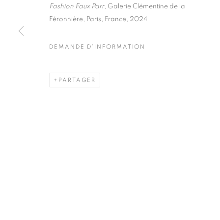
51, rue saint-Louis-en-l’île,
Mardi - Samedi
Fashion Faux Parr
, Galerie Clémentine de la
75004 Paris
11h - 19h
Féronnière, Paris, France, 2024
DEMANDE D'INFORMATION
MANAGE COOKIES
PARTAGER
COPYRIGHT © CLÉMENTINE DE LA FÉRONNIÈRE. 2026
SIT