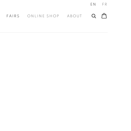
EN
FR
FAIRS
ONLINE SHOP
ABOUT
he following image in a popup: