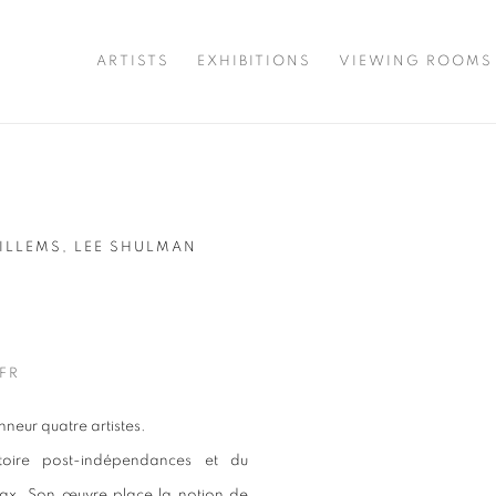
ARTISTS
EXHIBITIONS
VIEWING ROOMS
ILLEMS, LEE SHULMAN
Open a larger version of t
FR
onneur quatre artistes.
toire post-indépendances et du
wax. Son œuvre place la notion de