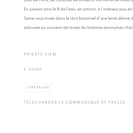
aval de Paris, de collectes de bribes d’intimité et de trésors 
En suivant ainsi le fil de l’eau, en amont, à l’intérieur puis e
Seine nous invite dans le récit fictionnel d’une lente dériv
adossée au souvenir de toutes les histoires anonymes charr
PRIVATE VIEW
E-SHOP
PARTAGER
TÉLÉCHARGER LE COMMUNIQUÉ DE PRESSE