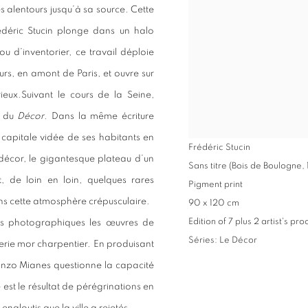
s alentours jusqu’à sa source. Cette
Frédéric Stucin plonge dans un halo
u d’inventorier, ce travail déploie
ours, en amont de Paris, et ouvre sur
eux.Suivant le cours de la Seine,
e du
Décor
. Dans la même écriture
 capitale vidée de ses habitants en
Frédéric Stucin
décor, le gigantesque plateau d’un
Sans titre (Bois de Boulogne,
, de loin en loin, quelques rares
Pigment print
 cette atmosphère crépusculaire.
90 x 120 cm
Edition of 7 plus 2 artist's pro
ges photographiques les œuvres de
Séries:
Le Décor
erie mor charpentier. En produisant
 Enzo Mianes questionne la capacité
est le résultat de pérégrinations en