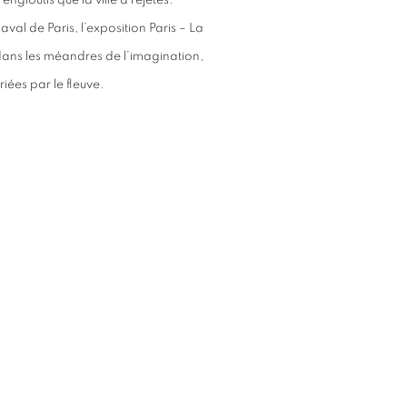
engloutis que la ville a rejetés.
n aval de Paris, l’exposition Paris – La
e dans les méandres de l’imagination,
iées par le fleuve.