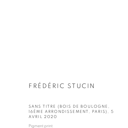
PARIS - LA SEINE
FRÉDÉRIC STUCIN & ENZO MIANES
24 FEBR
FRÉDÉRIC STUCIN
SANS TITRE (BOIS DE BOULOGNE,
16ÈME ARRONDISSEMENT, PARIS)
,
5
AVRIL 2020
Galerie Clémentine de la Féronnière
Opening hours
Pigment print