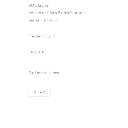
51, rue saint-Louis-en-l’île,
Tuesday-Saturd
90 x 120 cm
75004 Paris
11am - 7pm
Edition of 7 plus 2 artist's proofs
Series:
Le Décor
Frédéric Stucin
MANAGE COOKIES
COPYRIGHT © CLÉMENTINE DE LA FÉRONNIÈRE. 2026
SIT
ENQUIRE
"Le Décor" series
SHARE