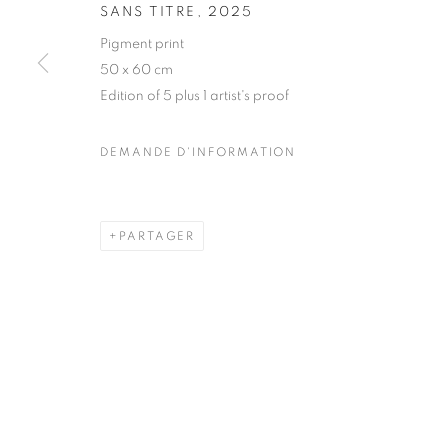
SANS TITRE
,
2025
COPYRIGHT © CLÉMENTINE DE LA FÉRONNIÈRE. 2026
SIT
Pigment print
50 x 60 cm
Edition of 5 plus 1 artist's proof
DEMANDE D'INFORMATION
PARTAGER