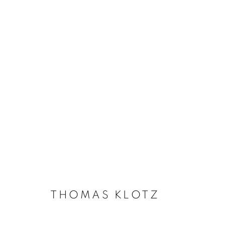
ARTWORKS
Galerie Clémentine de la Féronnière
Horaires d'ouve
51, rue saint-Louis-en-l’île,
Mardi - Samedi
75004 Paris
11h - 19h
THOMAS KLOTZ
MANAGE COOKIES