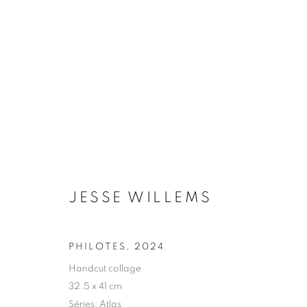
JESSE WILLEMS
BIOGRAPHIE
ŒUVRES
INSTALLATIONS VI
JESSE WILLEMS
PHILOTES
,
2024
Handcut collage
32.5 x 41 cm
Galerie Clémentine de la Féronnière
Horaires d'ouve
Séries:
Atlas