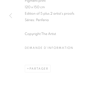
Pigment print
51, rue saint-Louis-en-l’île,
Mardi - Samedi
120 x 150 cm
75004 Paris
11h - 19h
Edition of 5 plus 2 artist's proofs
Séries:
Periferia
Copyright The Artist
MANAGE COOKIES
COPYRIGHT © CLÉMENTINE DE LA FÉRONNIÈRE. 2026
SIT
DEMANDE D'INFORMATION
PARTAGER