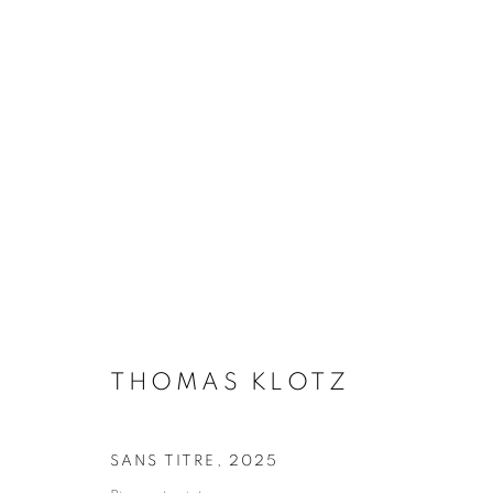
THOMAS KLOTZ
BIOGRAPHIE
ŒUVRES
INSTALLATIONS VI
THOMAS KLOTZ
SANS TITRE
,
2025
Galerie Clémentine de la Féronnière
Horaires d'ouve