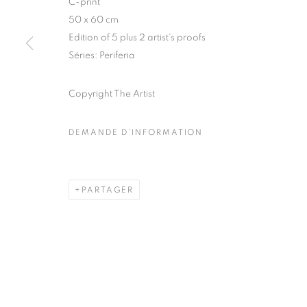
C-print
51, rue saint-Louis-en-l’île,
Mardi - Samedi
50 x 60 cm
75004 Paris
11h - 19h
Edition of 5 plus 2 artist's proofs
Séries:
Periferia
Copyright The Artist
MANAGE COOKIES
COPYRIGHT © CLÉMENTINE DE LA FÉRONNIÈRE. 2026
SIT
DEMANDE D'INFORMATION
PARTAGER