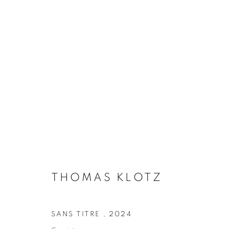
THOMAS KLOTZ
BIOGRAPHIE
ŒUVRES
INSTALLATIONS VI
THOMAS KLOTZ
SANS TITRE
,
2024
Galerie Clémentine de la Féronnière
Horaires d'ouve