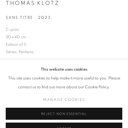
THOMAS KLOTZ
Horaires d'ouverture
SANS TITRE
,
2023
Mardi - Samedi
11h - 19h
C-print
30 x 40 cm
Edition of 5
Séries:
Periferia
+33(0)1 42 38 88 85
mail@galerieclementinedelaferonniere.fr
Copyright The Artist
This website uses cookies
This site uses cookies to help make it more useful to you. Please
DEMANDE D'INFORMATION
contact us to find out more about our Cookie Policy.
MANAGE COOKIES
MANAGE COOKIES
PARTAGER
COPYRIGHT © CLÉMENTINE DE LA FÉRONNIÈRE. 2026
REJECT NON ESSENTIAL
SITE BY ARTLOGIC