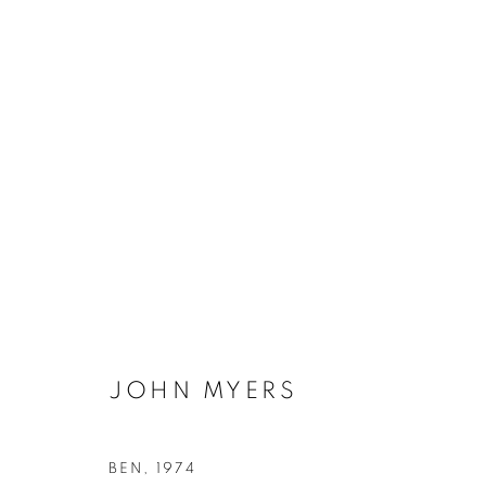
JOHN MYERS
BIOGRAPHIE
ŒUVRES
INSTALLATIONS VI
JOHN MYERS
Galerie Clémentine de la Féronnière
Horaires d'ouve
BEN
,
1974