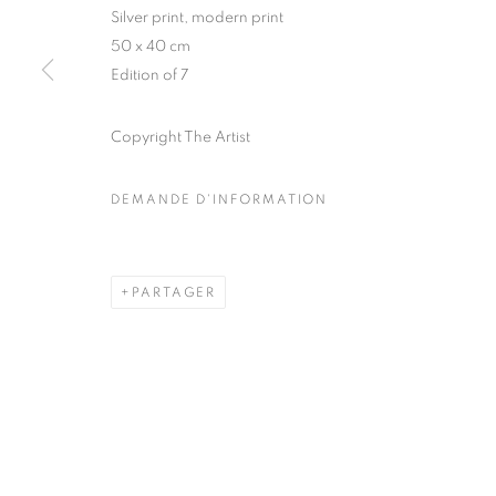
51, rue saint-Louis-en-l’île,
Mardi - Samedi
Silver print, modern print
75004 Paris
11h - 19h
50 x 40 cm
Edition of 7
Copyright The Artist
MANAGE COOKIES
COPYRIGHT © CLÉMENTINE DE LA FÉRONNIÈRE. 2026
SIT
DEMANDE D'INFORMATION
PARTAGER