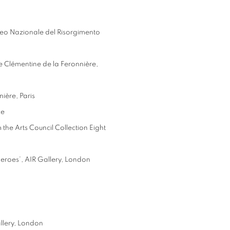
seo Nazionale del Risorgimento
rie Clémentine de la Feronnière,
ière, Paris
ce
 the Arts Council Collection Eight
Heroes’, AIR Gallery, London
llery, London