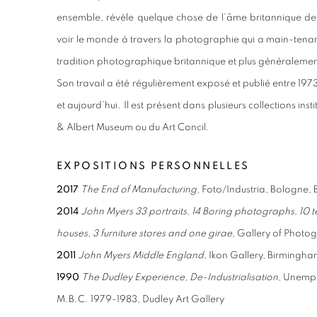
ensemble, révèle quelque chose de l’âme britannique d
voir le monde à travers la photographie qui a main-tenant p
tradition photographique britannique et plus généralement 
Son travail a été régulièrement exposé et publié entre 1973
et aujourd’hui. Il est présent dans plusieurs collections ins
& Albert Museum ou du Art Concil.
EXPOSITIONS PERSONNELLES
2017
The End of Manufacturing,
Foto/Industria, Bologne, B
2014
John Myers 33 portraits, 14 Boring photographs, 10 tel
houses, 3 furniture stores and one girae
, Gallery of Photo
2011
John Myers Middle England
, Ikon Gallery, Birmingh
1990
The Dudley Experience, De-Industrialisation
, Unempl
M.B.C. 1979-1983, Dudley Art Gallery