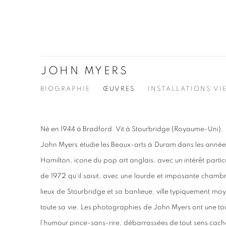
JOHN MYERS
BIOGRAPHIE
ŒUVRES
INSTALLATIONS VI
Né en 1944 à Bradford. Vit à Stourbridge (Royaume-Uni).
John Myers étudie les Beaux-arts à Duram dans les années
Hamilton, icone du pop art anglais, avec un intérêt particul
de 1972 qu’il saisit, avec une lourde et imposante chamb
lieux de Stourbridge et sa banlieue, ville typiquement mo
toute sa vie. Les photographies de John Myers ont une tou
l’humour pince-sans-rire, débarrassées de tout sens cac