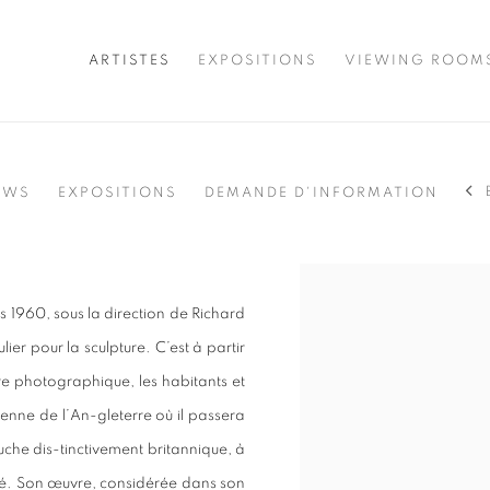
ARTISTES
EXPOSITIONS
VIEWING ROOM
EWS
EXPOSITIONS
DEMANDE D'INFORMATION
View works.
 1960, sous la direction de Richard
ier pour la sculpture. C’est à partir
re photographique, les habitants et
yenne de l’An-gleterre où il passera
che dis-tinctivement britannique, à
hé. Son œuvre, considérée dans son