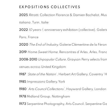
EXPOSITIONS COLLECTIVES
2025
Ritratti
, Collection Florence & Damien Bachelot, Mu
italiano, Turin, Italie
2022
10 years !
, anniversary exhibition (collective), Gale
Paris, France
2020
The End of Industry,
Galerie Clémentine de la Féronn
2019
Home Sweet Home
, Rencontres d’Arles, Arles, Fran
2008-2010
Unpopular Culture
, Grayson Perry selects from
venues across United Kingdom
1987
‘
State of the Nation
’, Herbert Art Gallery, Coventry ‘
1985
Impressions Gallery, York
1980
‘
Arts Council Collections’
, Hayward Gallery, London
1978
Midland Group, Nottingham
1973
Serpentine Photography, Arts Council, Serpentine Ga