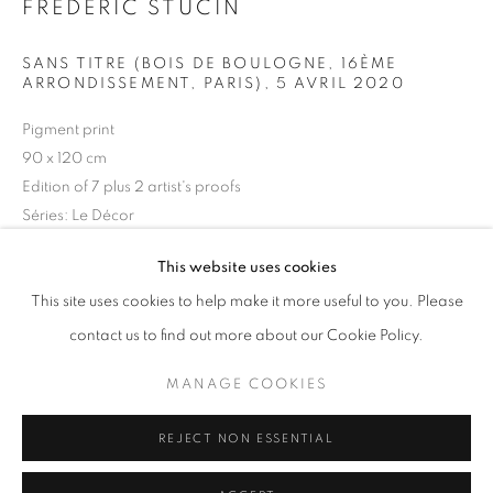
FRÉDÉRIC STUCIN
Horaires d'ouverture
SANS TITRE (BOIS DE BOULOGNE, 16ÈME
Mardi - Samedi
ARRONDISSEMENT, PARIS)
,
5 AVRIL 2020
11h - 19h
Pigment print
90 x 120 cm
Edition of 7 plus 2 artist's proofs
+33(0)1 42 38 88 85
Séries:
Le Décor
mail@galerieclementinedelaferonniere.fr
Frédéric Stucin
This website uses cookies
This site uses cookies to help make it more useful to you. Please
DEMANDE D'INFORMATION
contact us to find out more about our Cookie Policy.
MANAGE COOKIES
MANAGE COOKIES
"Le Décor" series
COPYRIGHT © CLÉMENTINE DE LA FÉRONNIÈRE. 2026
REJECT NON ESSENTIAL
SITE BY ARTLOGIC
PARTAGER