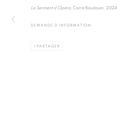
51, rue saint-Louis-en-l’île,
Mardi - Samedi
Le Serment d'Opéra
, Carré Baudouin, 2024
75004 Paris
11h - 19h
DEMANDE D'INFORMATION
MANAGE COOKIES
PARTAGER
COPYRIGHT © CLÉMENTINE DE LA FÉRONNIÈRE. 2026
SIT