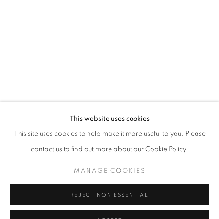
Horaires d'ouverture
Mardi - Samedi
11h - 19h
+33(0)1 42 38 88 85
mail@galerieclementinedelaferonniere.fr
This website uses cookies
This site uses cookies to help make it more useful to you. Please
contact us to find out more about our Cookie Policy.
MANAGE COOKIES
MANAGE COOKIES
COPYRIGHT © CLÉMENTINE DE LA FÉRONNIÈRE. 2026
REJECT NON ESSENTIAL
SITE BY ARTLOGIC