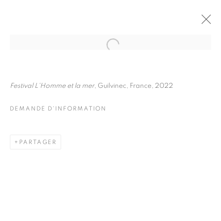
FRÉDÉRIC STUCIN
BIOGRAPHIE
ŒUVRES
Festival L'Homme et la mer
, Guilvinec, France, 2022
INSTALLATIONS VIEWS
EXPOSITIONS
DEMANDE D'INFORMATION
DEMANDE D'INFORMATION
BROWSE ARTISTS
PARTAGER
Galerie Clémentine de la Féronnière
51, rue saint-Louis-en-l’île,
75004 Paris