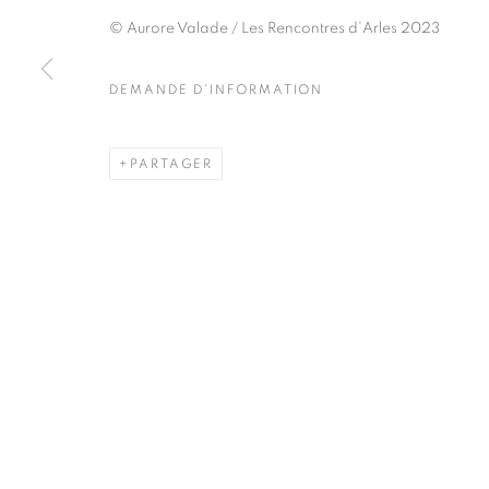
51, rue saint-Louis-en-l’île,
Mardi - Samedi
© Aurore Valade / Les Rencontres d’Arles 2023
75004 Paris
11h - 19h
DEMANDE D'INFORMATION
MANAGE COOKIES
PARTAGER
COPYRIGHT © CLÉMENTINE DE LA FÉRONNIÈRE. 2026
SIT