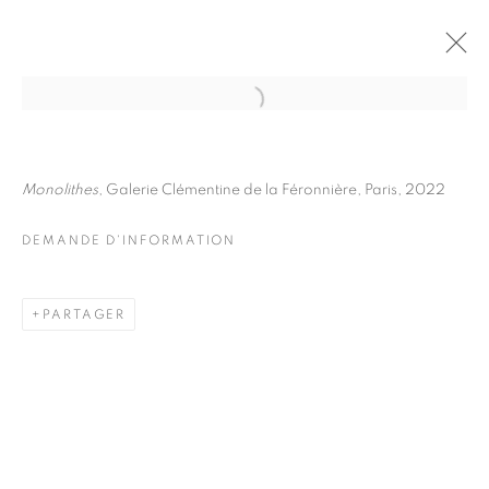
JULIETTE AGNEL
BIOGRAPHIE
ŒUVRES
Monolithes
, Galerie Clémentine de la Féronnière, Paris, 2022
INSTALLATIONS VIEWS
EXPOSITIONS
FOIRES
DEMANDE D'INFORMATION
DEMANDE D'INFORMATION
BROWSE ARTISTS
PARTAGER
Galerie Clémentine de la Féronnière
51, rue saint-Louis-en-l’île,
75004 Paris