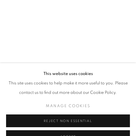
Horaires d'ouverture
Mardi - Samedi
11h - 19h
+33(0)1 42 38 88 85
mail@galerieclementinedelaferonniere.fr
This website uses cookies
This site uses cookies to help make it more useful to you. Please
contact us to find out more about our Cookie Policy.
MANAGE COOKIES
MANAGE COOKIES
COPYRIGHT © CLÉMENTINE DE LA FÉRONNIÈRE. 2026
REJECT NON ESSENTIAL
SITE BY ARTLOGIC