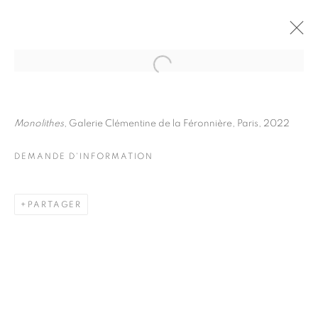
JULIETTE AGNEL
BIOGRAPHIE
ŒUVRES
Monolithes
, Galerie Clémentine de la Féronnière, Paris, 2022
INSTALLATIONS VIEWS
EXPOSITIONS
FOIRES
DEMANDE D'INFORMATION
DEMANDE D'INFORMATION
BROWSE ARTISTS
PARTAGER
Galerie Clémentine de la Féronnière
51, rue saint-Louis-en-l’île,
75004 Paris