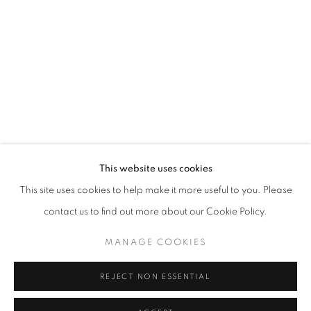
Horaires d'ouverture
Mardi - Samedi
11h - 19h
+33(0)1 42 38 88 85
mail@galerieclementinedelaferonniere.fr
This website uses cookies
This site uses cookies to help make it more useful to you. Please
contact us to find out more about our Cookie Policy.
MANAGE COOKIES
MANAGE COOKIES
COPYRIGHT © CLÉMENTINE DE LA FÉRONNIÈRE. 2026
REJECT NON ESSENTIAL
SITE BY ARTLOGIC