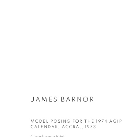
JAMES BARNOR
BIOGRAPHIE
ŒUVRES
INSTALLATIONS VI
JAMES BARNOR
MODEL POSING FOR THE 1974 AGIP
CALENDAR, ACCRA,
,
1973
Galerie Clémentine de la Féronnière
Horaires d'ouve
Cibachrome Print