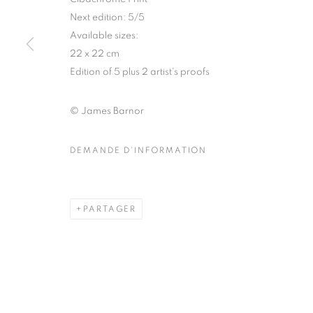
51, rue saint-Louis-en-l’île,
Mardi - Samedi
Next edition: 5/5
75004 Paris
11h - 19h
Available sizes:
22 x 22 cm
Edition of 5 plus 2 artist's proofs
MANAGE COOKIES
© James Barnor
COPYRIGHT © CLÉMENTINE DE LA FÉRONNIÈRE. 2026
SIT
DEMANDE D'INFORMATION
PARTAGER