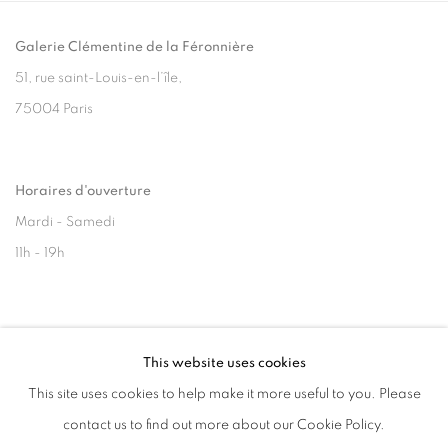
Galerie Clémentine de la Féronnière
51, rue saint-Louis-en-l’île,
75004 Paris
Horaires d'ouverture
Mardi - Samedi
11h - 19h
+33(0)1 42 38 88 85
This website uses cookies
mail@galerieclementinedelaferonniere.fr
This site uses cookies to help make it more useful to you. Please
contact us to find out more about our Cookie Policy.