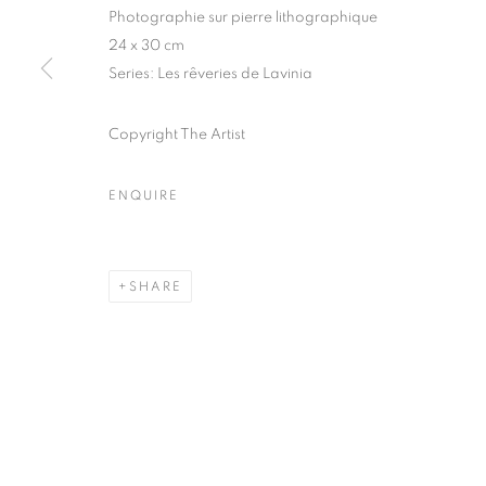
Photographie sur pierre lithographique
COPYRIGHT © CLÉMENTINE DE LA FÉRONNIÈRE. 2026
SIT
24 x 30 cm
Series:
Les rêveries de Lavinia
Copyright The Artist
ENQUIRE
SHARE