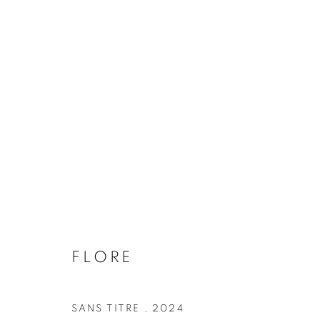
ARTWORKS
Galerie Clémentine de la Féronnière
Opening hours
51, rue saint-Louis-en-l’île,
Tuesday-Saturd
75004 Paris
11am - 7pm
FLORE
SANS TITRE
,
2024
MANAGE COOKIES