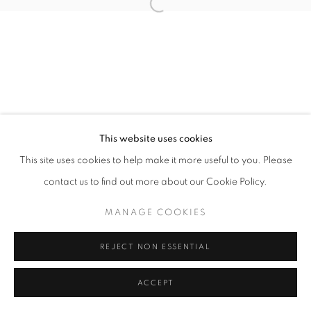
Mardi - Samedi
11h - 19h
+33(0)1 42 38 88 85
mail@galerieclementinedelaferonniere.fr
This website uses cookies
This site uses cookies to help make it more useful to you. Please
contact us to find out more about our Cookie Policy.
MANAGE COOKIES
MANAGE COOKIES
COPYRIGHT © CLÉMENTINE DE LA FÉRONNIÈRE. 2026
SITE BY ARTLOGIC
REJECT NON ESSENTIAL
ACCEPT
PARTAGER
DEMANDE D'INFORMATION