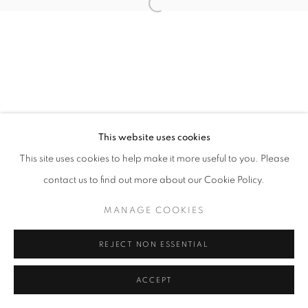
Mardi - Samedi
11h - 19h
+33(0)1 42 38 88 85
mail@galerieclementinedelaferonniere.fr
This website uses cookies
This site uses cookies to help make it more useful to you. Please
contact us to find out more about our Cookie Policy.
MANAGE COOKIES
MANAGE COOKIES
COPYRIGHT © CLÉMENTINE DE LA FÉRONNIÈRE. 2026
SITE BY ARTLOGIC
REJECT NON ESSENTIAL
ACCEPT
PARTAGER
DEMANDE D'INFORMATION