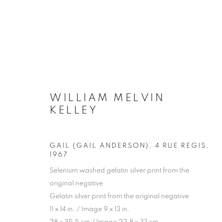
PARIS NOIR
WILLIAM MELVIN
KELLEY
GEORGE HALLETT, WILLIAM MELVIN KELLEY 
GAIL (GAIL ANDERSON), 4 RUE REGIS
,
1967
Selenium washed gelatin silver print from the
original negative
Gelatin silver print from the original negative
11 x 14 in. / Image 9 x 13 in.
Galerie Clémentine de la Féronnière
Horaires d'ouve