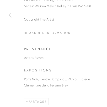
28 x 35,5 cm / Image 22,8 x 33 cm
51, rue saint-Louis-en-l’île,
Mardi - Samedi
Séries:
William Melvin Kelley in Paris 1967-68
75004 Paris
11h - 19h
Copyright The Artist
DEMANDE D'INFORMATION
MANAGE COOKIES
COPYRIGHT © CLÉMENTINE DE LA FÉRONNIÈRE. 2026
SIT
PROVENANCE
Artist's Estate
EXPOSITIONS
Paris Noir, Centre Pompidou, 2025 (Galerie
Clémentine de la Féronnière)
PARTAGER