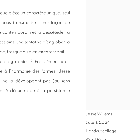
que pièce un caractère unique, seul
 nous transmettre : une façon de
le contemporain et la désuétude, la
est ainsi une tentative d’englober la
e, fresque ou bien encore vitrail.
 photographies ? Précisément pour
âce à l’harmonie des formes. Jesse
en ne la développant pas (au sens
s. Voilà une ode à la persistance
Jesse Willems
Satori
,
2024
Handcut collage
92 x 136 cm