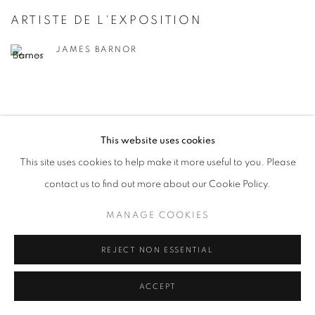
ARTISTE DE L'EXPOSITION
JAMES BARNOR
This website uses cookies
This site uses cookies to help make it more useful to you. Please
Galerie Clémentine de la Féronnière
contact us to find out more about our Cookie Policy.
51, rue saint-Louis-en-l’île,
75004 Paris
MANAGE COOKIES
REJECT NON ESSENTIAL
Horaires d'ouverture
Mardi - Samedi
ACCEPT
11h - 19h