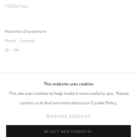
75004 Paris
Horaires d'ouverture
Mardi - Samedi
11h - 19h
+33(0)1 42 38 88 85
This website uses cookies
mail@galerieclementinedelaferonniere.fr
This site uses cookies to help make it more useful to you. Please
contact us to find out more about our Cookie Policy.
MANAGE COOKIES
MANAGE COOKIES
COPYRIGHT © CLÉMENTINE DE LA FÉRONNIÈRE. 2026
REJECT NON ESSENTIAL