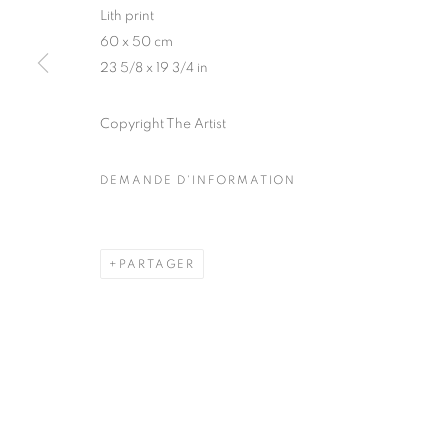
Lith print
COPYRIGHT © CLÉMENTINE DE LA FÉRONNIÈRE. 2026
SIT
60 x 50 cm
23 5/8 x 19 3/4 in
Copyright The Artist
DEMANDE D'INFORMATION
PARTAGER