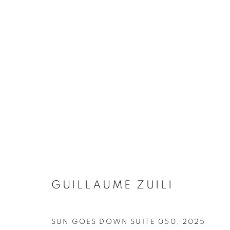
ARTWORKS
Galerie Clémentine de la Féronnière
Horaires d'ouve
51, rue saint-Louis-en-l’île,
Mardi - Samedi
75004 Paris
11h - 19h
GUILLAUME ZUILI
SUN GOES DOWN SUITE 050
,
2025
MANAGE COOKIES