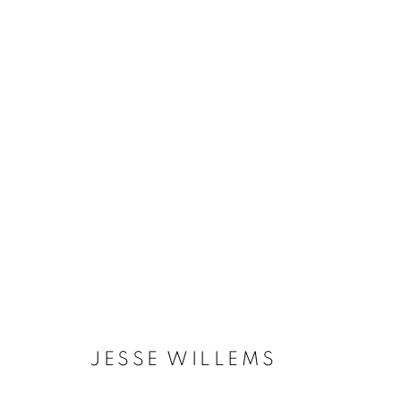
ARTWORKS
Galerie Clémentine de la Féronnière
Horaires d'ouve
51, rue saint-Louis-en-l’île,
Mardi - Samedi
75004 Paris
11h - 19h
JESSE WILLEMS
MANAGE COOKIES