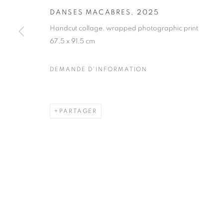
DANSES MACABRES
,
2025
COPYRIGHT © CLÉMENTINE DE LA FÉRONNIÈRE. 2026
SIT
Handcut collage, wrapped photographic print
67,5 x 91,5 cm
DEMANDE D'INFORMATION
PARTAGER