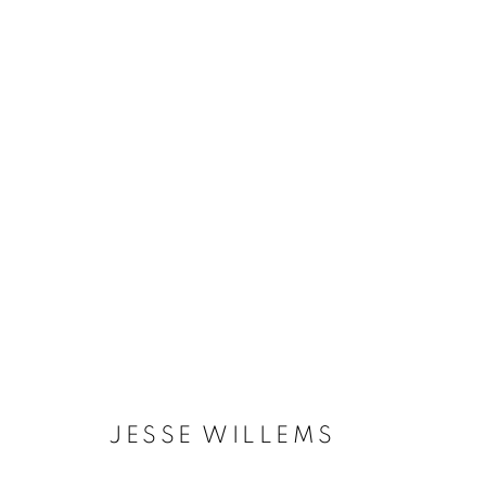
ARTWORKS
Galerie Clémentine de la Féronnière
Horaires d'ouve
51, rue saint-Louis-en-l’île,
Mardi - Samedi
75004 Paris
11h - 19h
JESSE WILLEMS
MANAGE COOKIES