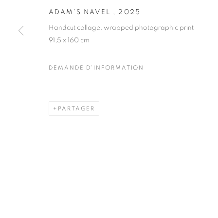
ADAM'S NAVEL
,
2025
COPYRIGHT © CLÉMENTINE DE LA FÉRONNIÈRE. 2026
SIT
Handcut collage, wrapped photographic print
91,5 x 160 cm
DEMANDE D'INFORMATION
PARTAGER