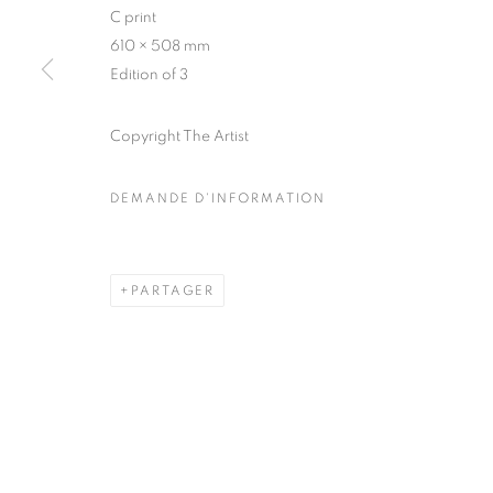
C print
COPYRIGHT © CLÉMENTINE DE LA FÉRONNIÈRE. 2026
SIT
610 × 508 mm
Edition of 3
Copyright The Artist
DEMANDE D'INFORMATION
PARTAGER