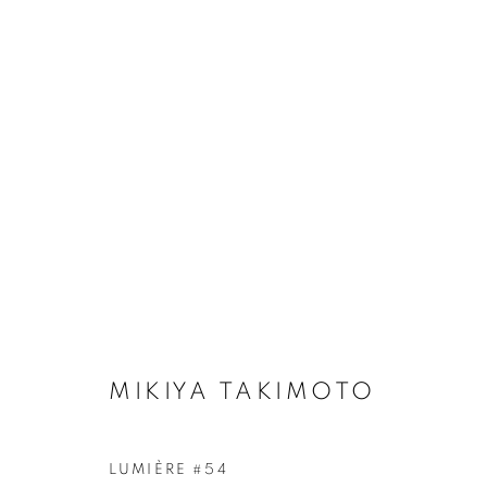
ARTWORKS
Galerie Clémentine de la Féronnière
Horaires d'ouve
51, rue saint-Louis-en-l’île,
Mardi - Samedi
75004 Paris
11h - 19h
MIKIYA TAKIMOTO
LUMIÈRE #54
MANAGE COOKIES