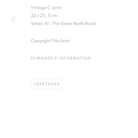
Vintage C-print
COPYRIGHT © CLÉMENTINE DE LA FÉRONNIÈRE. 2026
SIT
32 x 25, 5 cm
Séries:
A1 : The Great North Road
Copyright The Artist
DEMANDE D'INFORMATION
PARTAGER